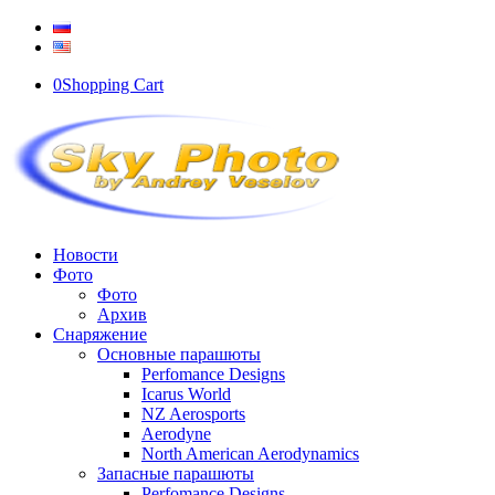
0
Shopping Cart
Новости
Фото
Фото
Архив
Снаряжение
Основные парашюты
Perfomance Designs
Icarus World
NZ Aerosports
Aerodyne
North American Aerodynamics
Запасные парашюты
Perfomance Designs