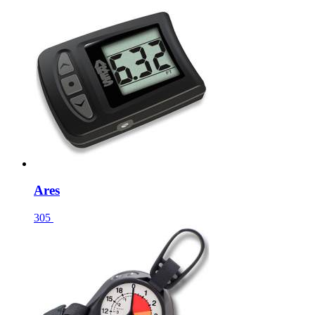
Ares
305