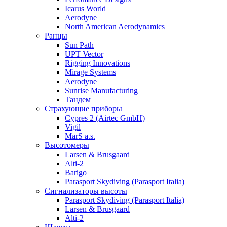
Icarus World
Aerodyne
North American Aerodynamics
Ранцы
Sun Path
UPT Vector
Rigging Innovations
Mirage Systems
Aerodyne
Sunrise Manufacturing
Тандем
Страхующие приборы
Cypres 2 (Airtec GmbH)
Vigil
MarS a.s.
Высотомеры
Larsen & Brusgaard
Alti-2
Barigo
Parasport Skydiving (Parasport Italia)
Сигнализаторы высоты
Parasport Skydiving (Parasport Italia)
Larsen & Brusgaard
Alti-2