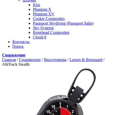
Шлемы
Kiss
Phantom X
Phantom XV
Cookie Composites
Parasport Skydiving (Parasport Italia)
Sky Systems
Bonehead Composites
Cloud-9
Контакты
Поиск
Снаряжение
Главная
/
Снаряжение
/
Высотомеры
/
Larsen & Brusgaard
/
AltiTrack Stealth