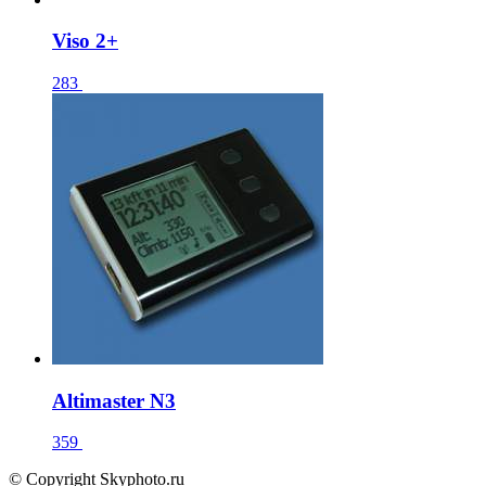
Viso 2+
283
Altimaster N3
359
© Copyright Skyphoto.ru