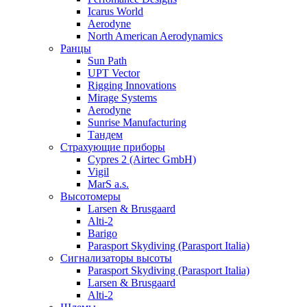
Icarus World
Aerodyne
North American Aerodynamics
Ранцы
Sun Path
UPT Vector
Rigging Innovations
Mirage Systems
Aerodyne
Sunrise Manufacturing
Тандем
Страхующие приборы
Cypres 2 (Airtec GmbH)
Vigil
MarS a.s.
Высотомеры
Larsen & Brusgaard
Alti-2
Barigo
Parasport Skydiving (Parasport Italia)
Сигнализаторы высоты
Parasport Skydiving (Parasport Italia)
Larsen & Brusgaard
Alti-2