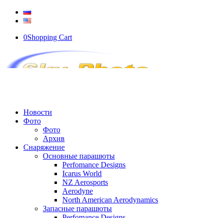
0
Shopping Cart
Новости
Фото
Фото
Архив
Снаряжение
Основные парашюты
Perfomance Designs
Icarus World
NZ Aerosports
Aerodyne
North American Aerodynamics
Запасные парашюты
Perfomance Designs